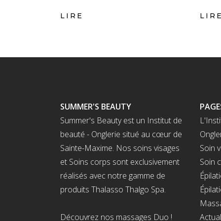
LIRE
LIR
SUMMER'S BEAUTY
PAGE
Summer's Beauty est un Institut de
L'Insti
beauté - Onglerie situé au cœur de
Ongle
Sainte-Maxime. Nos soins visages
Soin v
et Soins corps sont exclusivement
Soin 
réalisés avec notre gamme de
Épilat
produits Thalasso Thalgo Spa.
Épilat
Massa
Découvrez nos massages Duo !
Actual