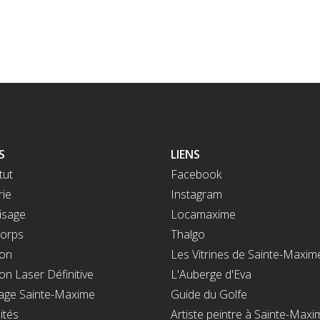
E
S
LIENS
tut
Facebook
rie
Instagram
isage
Locamaxime
corps
Thalgo
ion
Les Vitrines de Sainte-Maxim
ion Laser Définitive
L'Auberge d'Eva
ge Sainte-Maxime
Guide du Golfe
ités
Artiste peintre à Sainte-Maxi