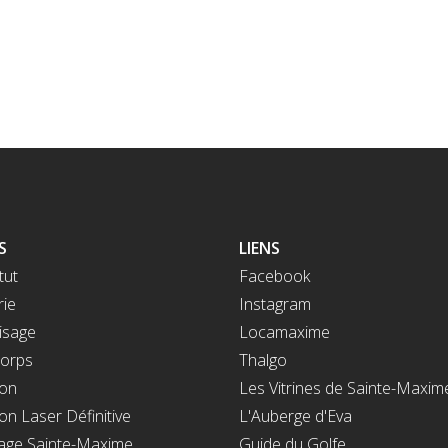
S
LIENS
tut
Facebook
rie
Instagram
isage
Locamaxime
corps
Thalgo
ion
Les Vitrines de Sainte-Maxim
ion Laser Définitive
L'Auberge d'Eva
ge Sainte-Maxime
Guide du Golfe