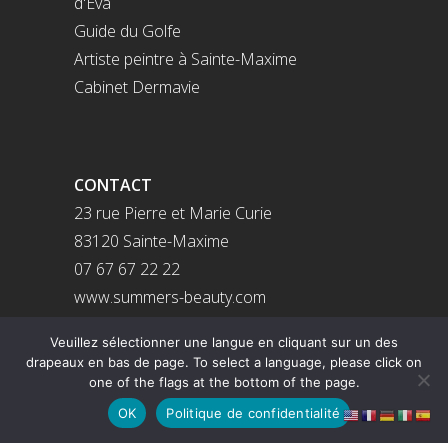
d'Eva
Guide du Golfe
Artiste peintre à Sainte-Maxime
Cabinet Dermavie
CONTACT
23 rue Pierre et Marie Curie
83120 Sainte-Maxime
07 67 67 22 22
www.summers-beauty.com
Veuillez sélectionner une langue en cliquant sur un des
Politique de confidentialité
drapeaux en bas de page. To select a language, please click on
Mentions légales
one of the flags at the bottom of the page.
OK
Politique de confidentialité