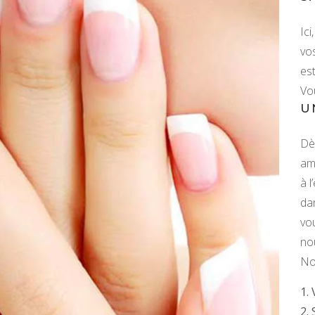
Ic
vo
es
Vou
U
Dè
am
à 
da
vo
nou
No