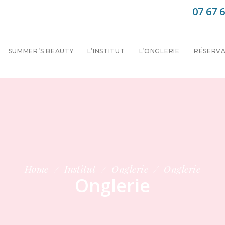
07 67 6
SUMMER’S BEAUTY
L’INSTITUT
L’ONGLERIE
RÉSERV
Home
/
Institut
/
Onglerie
/
Onglerie
Onglerie