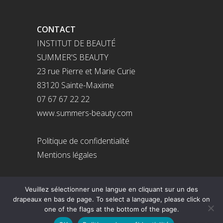
CONTACT
INSTITUT DE BEAUTÉ
SUMMER'S BEAUTY
23 rue Pierre et Marie Curie
83120 Sainte-Maxime
07 67 67 22 22
www.summers-beauty.com
Politique de confidentialité
Mentions légales
Veuillez sélectionner une langue en cliquant sur un des
drapeaux en bas de page. To select a language, please click on
© 2026 - Made with love by
Summer's
one of the flags at the bottom of the page.
Beauty